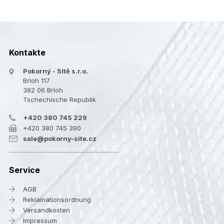
Kontakte
Pokorný - Sítě s.r.o.
Brloh 117
382 06 Brloh
Tschechische Republik
+420 380 745 229
+420 380 745 390
sale@pokorny-site.cz
Service
AGB
Reklamationsordnung
Versandkosten
Impressum