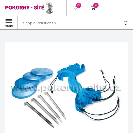
(0)
(0)
MENU