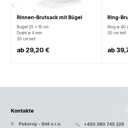
Rinnen-Brutsack mit Bügel
Ring-Bru
Bügel 25 x 15 cm
Ring ø 40 
Draht ø 4 mm
30 cm tief
20 cm tief
ab
29,20 €
ab
39,
Kontakte
Pokorný - Sítě s.r.o.
+420 380 745 229