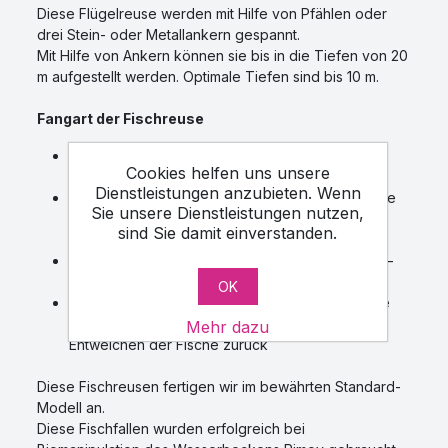
Diese Flügelreuse werden mit Hilfe von Pfählen oder
drei Stein- oder Metallankern gespannt.
Mit Hilfe von Ankern können sie bis in die Tiefen von 20
m aufgestellt werden. Optimale Tiefen sind bis 10 m.
Fangart der Fischreuse
die in der Strömung oder Stillwasser ausgelegte
Cookies helfen uns unsere
Reuse, bildet ein Hindernis – die Flügel
Dienstleistungen anzubieten. Wenn
der Fisch stösst bei seiner Wanderung gegen die
Sie unsere Dienstleistungen nutzen,
Reusenflügel und schwimmt dann in den
sind Sie damit einverstanden.
Reusenkörper selbst
Bestandteil des Reusenkörpers sind die Kehlen –
ein nach hinten verjüngter Eingansteil (Einlauf)
OK
die Kehlen der Reusen – trichterförmig verjüngte
Eingänge im Reusenkörper verhindern ein
Mehr dazu
Entweichen der Fische zurück
Diese Fischreusen fertigen wir im bewährten Standard-
Modell an.
Diese Fischfallen wurden erfolgreich bei