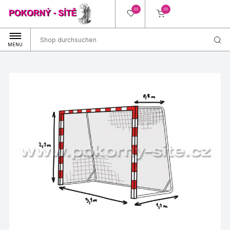
(0)
(0)
MENU