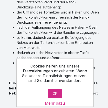
dem verstärkten Rand und der Rand-
Durchzugsleine aufgehängt
der Umfang des Tornetzes wird in Haken und Ösen
der Torkonstruktion einschliesslich der Rand-
Durchzugsleine frei eingehängt
nach der Aufhängung des Netzes in Haken – Ösen
der Torkonstruktion wird die Randleine zugezogen.
es kommt dadurch zu exakter Befestigung des
Netzes an der Torkonstruktion beim Einarbeiten
von Mehrweite.
dadurch wird das Netz hinten in oberer Tiefe
nachgespannt und geformt.
die Leine hinten in oberer Tiefe dient zum
Cookies helfen uns unsere
Nachspannen der oberen Tiefe und Nachformen
Dienstleistungen anzubieten. Wenn
des Netzes an der Torkonstruktion.
Sie unsere Dienstleistungen nutzen,
sind Sie damit einverstanden.
Durch Einhaltung der angegebenen Vorgangsweise
bei Netzaufhängung wird die Lebensdauer des
Netzes an der Torkonstruktion erheblich verlängert.
OK
Mehr dazu