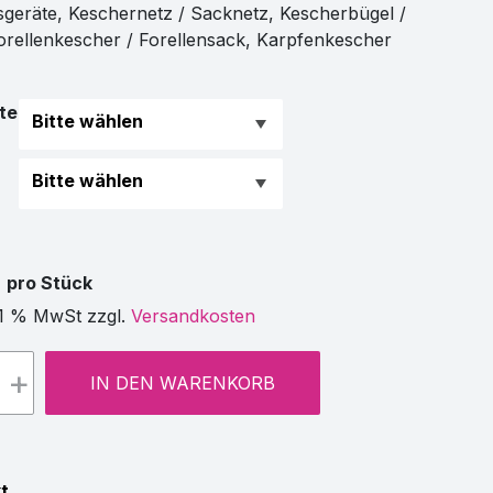
eräte, Keschernetz / Sacknetz, Kescherbügel /
orellenkescher / Forellensack, Karpfenkescher
te
€
pro Stück
21 % MwSt zzgl.
Versandkosten
+
IN DEN WARENKORB
t