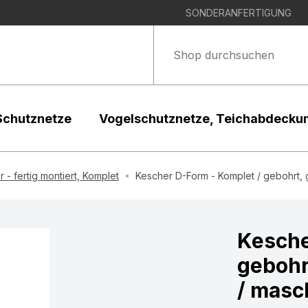
SONDERANFERTIGUNG
Schutznetze
Vogelschutznetze, Teichabdecku
 - fertig montiert, Komplet
Kescher D-Form - Komplet / gebohrt, ge
Kesche
gebohrt
/ masch