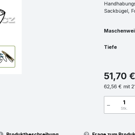
Handhabungsg
Sackbügel, F
Maschenwei
Tiefe
51,70 
62,56 € mit 
-
Stk.
Produktbeschreibung
Frage zum Produk