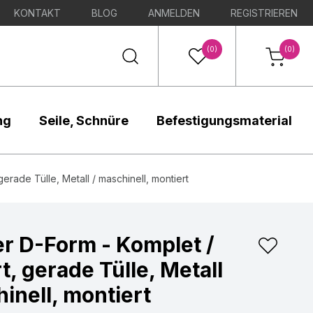
KONTAKT
BLOG
ANMELDEN
REGISTRIEREN
(0)
(0)
ng
Seile, Schnüre
Befestigungsmaterial
rade Tülle, Metall / maschinell, montiert
r D-Form - Komplet /
, gerade Tülle, Metall
inell, montiert