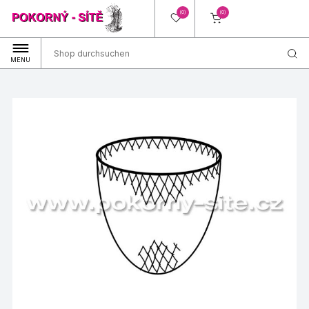
(0)
(0)
MENU