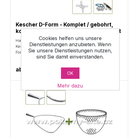
Kescher D-Form - Komplet / gebohrt,
konische Tülle, Komaxit / handgeknotet
Cookies helfen uns unsere
Handhabungsgeräte, Keschernetz / Sacknetz,
Dienstleistungen anzubieten. Wenn
Kescherbügel / Sackbügel, Forellenkescher /
Sie unsere Dienstleistungen nutzen,
Forellensack, Karpfenkescher
sind Sie damit einverstanden.
ab
54,70 €
OK
Mehr dazu