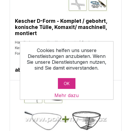
Kescher D-Form - Komplet / gebohrt,
konische Tülle, Komaxit/ maschinell,
montiert
Handhabungsgeräte, Keschernetz / Sacknetz,
Kescherbügel / Sackbügel, Forellenkescher /
Cookies helfen uns unsere
Forellensack, Karpfenkescher
Dienstleistungen anzubieten. Wenn
Sie unsere Dienstleistungen nutzen,
sind Sie damit einverstanden.
ab
50,10 €
OK
Mehr dazu