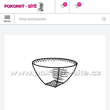
(0)
(0)
MENU