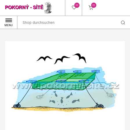
(0)
(0)
MENU