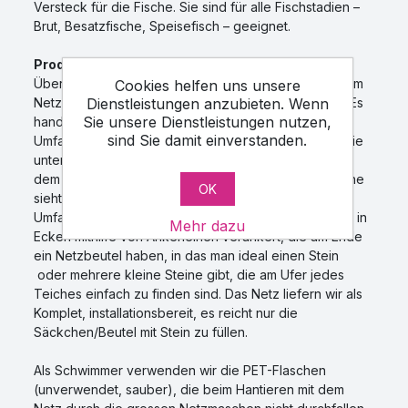
Versteck für die Fische. Sie sind für alle Fischstadien –
Brut, Besatzfische, Speisefisch – geeignet.
Produktbeschreibung
– Die Schutznetze zur
Überdeckung der Futterstelle werden aus geknotetem
Cookies helfen uns unsere
Netz mit der Maschenweite von 100 mm hergestellt. Es
Dienstleistungen anzubieten. Wenn
Sie unsere Dienstleistungen nutzen,
handelt sich um ein rechteckiges Netz, an dem am
sind Sie damit einverstanden.
Umfang eine 0,5 m hohe Falte / Kante angenäht ist, die
unter Wasser führt (es entsteht also ein Käfig, der mit
dem Boden nach oben gestellt ist). Auf der Oberfläche
OK
sieht man nur das Netz mit der Schwimmleine am
Umfang und die Schwimmer. Dieses flache Netz wird in
Mehr dazu
Ecken mithilfe von Ankerleinen verankert, die am Ende
ein Netzbeutel haben, in das man ideal einen Stein
oder mehrere kleine Steine gibt, die am Ufer jedes
Teiches einfach zu finden sind. Das Netz liefern wir als
Komplet, installationsbereit, es reicht nur die
Säckchen/Beutel mit Stein zu füllen.
Als Schwimmer verwenden wir die PET-Flaschen
(unverwendet, sauber), die beim Hantieren mit dem