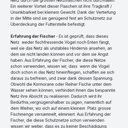
Netz durch die grossen Netzmaschen nicht durchfallen.
Ein weiterer Vorteil dieser Flaschen ist ihre Tragkraft /
Unsinkbarkeit bei kleinem Gewicht. Dank der Vertiefung
in der Mitte sind sie genügend fest am Schutznetz zur
Überdeckung der Futterstelle befestigt.
Erfahrung der Fischer
- Es ist geprüft, dass dieses
Netz weder fischfressende Vögel noch Enten fängt,
weil sie das Netz als unstabiles Hindernis ansehen, an
dem sie nicht landen können und vor dem sie Angst
haben. Aus Erfahrung der Fischer, die diese Netze
schon verwenden, wissen wir, dass wenn die Vögel
doch schon in das Netz hineinfliegen, schaffen sie sich
daraus zu befreien, und zwar dank dessen Spannung.
Obwohl die Kormorane oder Reiher Fische unter dem
Wasser sehen können, verhindert ihnen das bespannte
Netz ihre Absicht zu realisieren. Dadurch wird ihr
Bedürfnis,vergnügenshalber zu jagen, namentlich auf
dem Weiher, wo sich auf einem kleinem Platz grosse
Fischmenge versammelt, eliminiert. Aus Erfahrung der
Fischer, die diese Schutznetze schon verwenden
wissen wir weiter, dass es zu keiner Beschädigung