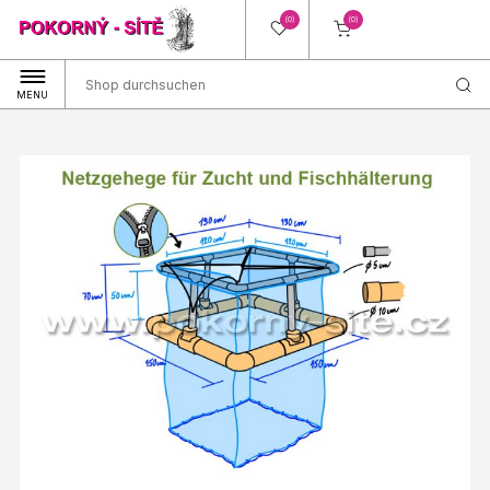
(0)
(0)
MENU