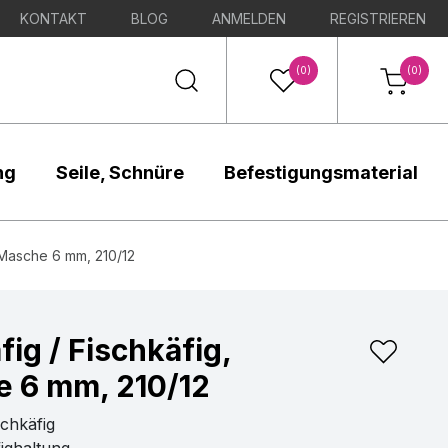
KONTAKT
BLOG
ANMELDEN
REGISTRIEREN
(0)
(0)
ng
Seile, Schnüre
Befestigungsmaterial
 Masche 6 mm, 210/12
ig / Fischkäfig,
 6 mm, 210/12
schkäfig