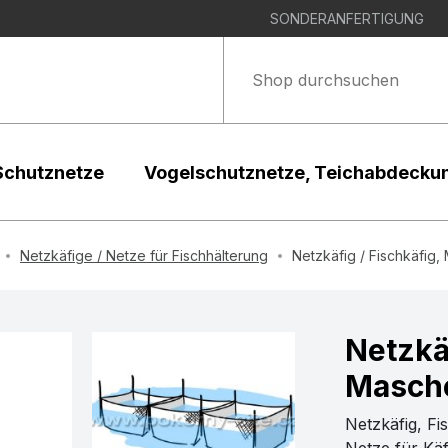
SONDERANFERTIGUNG
Schutznetze
Vogelschutznetze, Teichabdecku
Netzkäfige / Netze für Fischhälterung
Netzkäfig / Fischkäfig,
Netzkäf
Masche
Netzkäfig, Fi