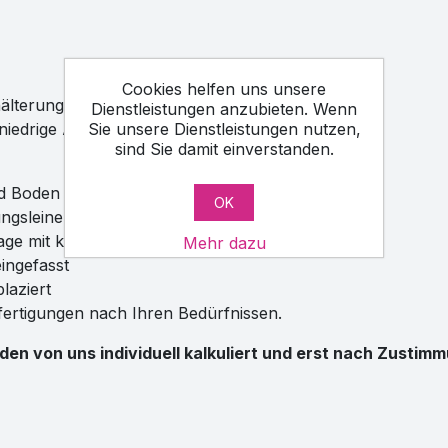
Cookies helfen uns unsere
hälterung
Dienstleistungen anzubieten. Wenn
Sie unsere Dienstleistungen nutzen,
 niedrige Anlagenintensität.
sind Sie damit einverstanden.
d Boden gebildet
OK
ungsleine umgenäht
lage mit kleinerer Maschenweite versehen werden
Mehr dazu
eingefasst
laziert
fertigungen nach Ihren Bedürfnissen.
den von uns individuell kalkuliert und erst nach Zusti