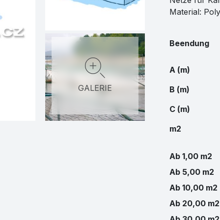
Netze für Käf
Material: Pol
Beendung
A (m)
GALERIE
B (m)
C (m)
m2
Ab 1,00 m2
Ab 5,00 m2
Ab 10,00 m2
Ab 20,00 m2
Ab 30,00 m2