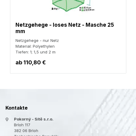
Netzgehege - loses Netz - Masche 25
mm
Netzgehege - nur Netz
Material: Polyethylen
Tiefen: 1; 1,5 und 2 m
ab
110,80 €
Kontakte
Pokorný - Sítě s.r.o.
Brloh 117
382 06 Brloh