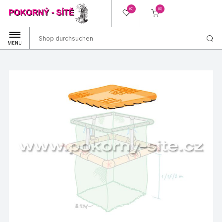
(0)
(0)
MENU