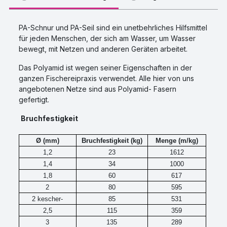
PA-Schnur und PA-Seil sind ein unetbehrliches Hilfsmittel
für jeden Menschen, der sich am Wasser, um Wasser
bewegt, mit Netzen und anderen Geräten arbeitet.
Das Polyamid ist wegen seiner Eigenschaften in der
ganzen Fischereipraxis verwendet. Alle hier von uns
angebotenen Netze sind aus Polyamid- Fasern
gefertigt.
Bruchfestigkeit
Ø (mm)
Bruchfestigkeit (kg)
Menge (m/kg)
1,2
23
1612
1,4
34
1000
1,8
60
617
2
80
595
2 kescher-
85
531
2,5
115
359
3
135
289