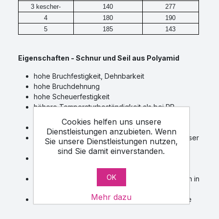
3 kescher-
140
277
4
180
190
5
185
143
Eigenschaften - Schnur und Seil aus Polyamid
hohe Bruchfestigkeit, Dehnbarkeit
hohe Bruchdehnung
hohe Scheuerfestigkeit
höhere Temperaturbeständigkeit als bei PP,
Arbeitstemperatur 100 °C
Cookies helfen uns unsere
Schmelzpunkt 215 °C
Dienstleistungen anzubieten. Wenn
schwimmen nicht im Wasser, bei Kontakt mit Wasser
Sie unsere Dienstleistungen nutzen,
werden sie hart
sind Sie damit einverstanden.
gute Knotenfestigkeit, nasse und zugezogene
Knoten sind schwer zu lösen
OK
sie sind gegenüber Polypropylen schwerer auch in
trockenem Zustand
Mehr dazu
nicht komplett beständig gegen Fäkalien – Säure