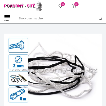
(0)
(0)
MENU