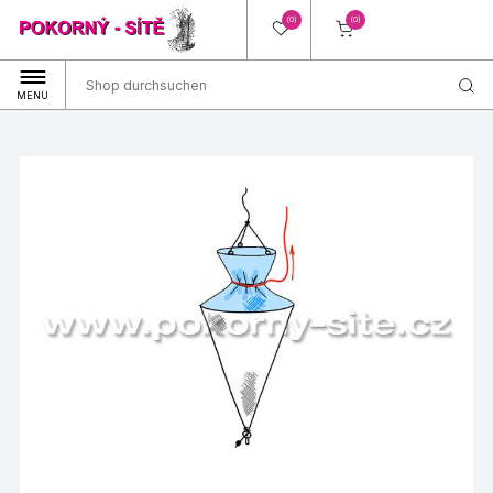
(0)
(0)
MENU