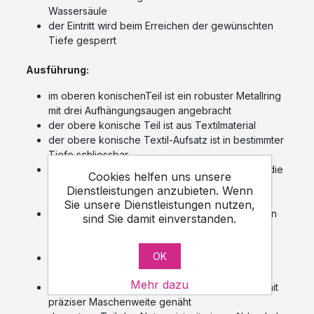
Wassersäule
der Eintritt wird beim Erreichen der gewünschten
Tiefe gesperrt
Ausführung:
im oberen konischenTeil ist ein robuster Metallring
mit drei Aufhängungsaugen angebracht
der obere konische Teil ist aus Textilmaterial
der obere konische Textil-Aufsatz ist in bestimmter
Tiefe schliessbar
das Netz ist mit Abschnürungsaugen versehen, die
Cookies helfen uns unsere
das Netz in definierter Tiefe zu schliessen
Dienstleistungen anzubieten. Wenn
ermöglichen
Sie unsere Dienstleistungen nutzen,
diese Ausführung ist für separate Abfischung von
sind Sie damit einverstanden.
Proben lediglich aus tieferen Wasserschichten
geeignet
OK
der obere konische Textil-Aufsatz kann auch
nichtschliessend sein
Mehr dazu
das Netzbeutel ist feinmaschigem PA-Gewebe mit
präziser Maschenweite genäht