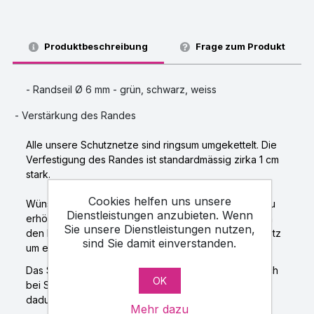
Produktbeschreibung
Frage zum Produkt
- Randseil Ø 6 mm - grün, schwarz, weiss
-
Verstärkung des Randes
Alle unsere Schutznetze sind ringsum umgekettelt. Die
Verfestigung des Randes ist standardmässig zirka 1 cm
stark.
Cookies helfen uns unsere
Wünscht sich der Kunde die Festigkeit des Randes zu
Dienstleistungen anzubieten. Wenn
erhöhen, ist es möglich, noch ein 6 mm starkes Seil in
Sie unsere Dienstleistungen nutzen,
den Rand einzunähen. Es handelt sich beim Schutznetz
sind Sie damit einverstanden.
um eine Extra-Verfestigung des Umfangs.
Das Seil am Umfang des Schutznetzes wird namentlich
OK
bei Schutznetzen mit grossen Abmessungen und
dadurch auch von grossem Gewicht verwendet.
Mehr dazu