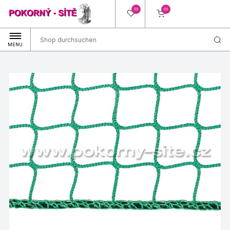
(0)
(0)
MENU