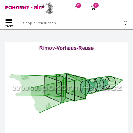
(0)
(0)
MENU