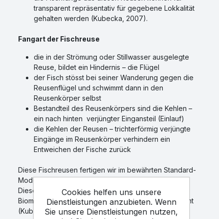
transparent repräsentativ für gegebene Lokkalität
gehalten werden (Kubecka, 2007).
Fangart der Fischreuse
die in der Strömung oder Stillwasser ausgelegte
Reuse, bildet ein Hindernis – die Flügel
der Fisch stösst bei seiner Wanderung gegen die
Reusenflügel und schwimmt dann in den
Reusenkörper selbst
Bestandteil des Reusenkörpers sind die Kehlen –
ein nach hinten verjüngter Eingansteil (Einlauf)
die Kehlen der Reusen – trichterförmig verjüngte
Eingänge im Reusenkörper verhindern ein
Entweichen der Fische zurück
Diese Fischreusen fertigen wir im bewährten Standard-
Modell an.
Diese Fischfallen wurden erfolgreich bei
Cookies helfen uns unsere
Biomanipulation des Wasserbeckens Rimov gebraucht
Dienstleistungen anzubieten. Wenn
Sie unsere Dienstleistungen nutzen,
(Kubecka, 1992).