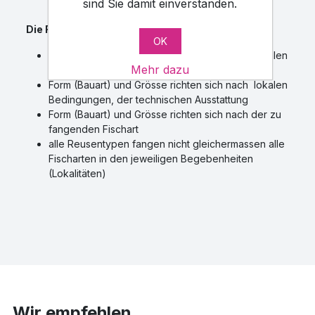
sind Sie damit einverstanden.
Die Fischreusen dienen
OK
zum Fangen von Fischproben und zum industriellen
Mehr dazu
Fischfang, im Standwasser sowie Fliesswasser
Form (Bauart) und Grösse richten sich nach lokalen
Bedingungen, der technischen Ausstattung
Form (Bauart) und Grösse richten sich nach der zu
fangenden Fischart
alle Reusentypen fangen nicht gleichermassen alle
Fischarten in den jeweiligen Begebenheiten
(Lokalitäten)
Wir empfehlen