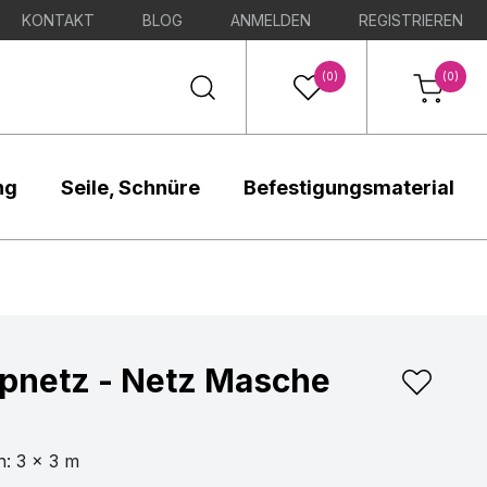
KONTAKT
BLOG
ANMELDEN
REGISTRIEREN
(0)
(0)
ng
Seile, Schnüre
Befestigungsmaterial
pnetz - Netz Masche
: 3 x 3 m