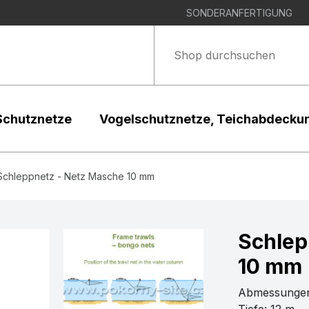
SONDERANFERTIGUNG
Schutznetze
Vogelschutznetze, Teichabdecku
Schleppnetz - Netz Masche 10 mm
Schlep
10 mm
Abmessungen