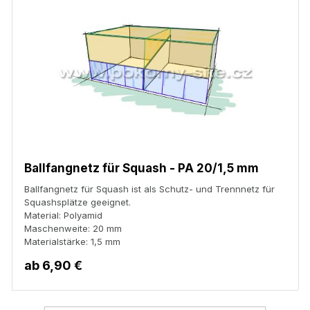
sondern auch
trapezförmig,
sofern Sie das Netz
über die Seitenwand
des Squash-Courts
anzubringen
benötigen. In
diesem Fall reicht
es nur, uns mit der
Bestellung auch
eine Skizze des
Ballfangnetz für Squash - PA 20/1,5 mm
gewünschten
Ballfangnetz für Squash ist als Schutz- und Trennnetz für
Netzes mit
Squashsplätze geeignet.
Abmessungen zu
Material: Polyamid
schicken.
Maschenweite: 20 mm
Materialstärke: 1,5 mm
ab
6,90 €