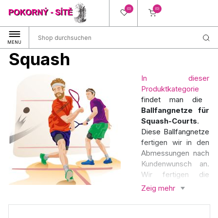
(0)
(0)
MENU
Squash
In dieser
Produktkategorie
findet man die
Ballfangnetze für
Squash-Courts
.
Diese Ballfangnetze
fertigen wir in den
Abmessungen nach
Kundenwunsch an.
Wir fertigen die
Ballfangnetze für
Zeig mehr
Squash
nicht nur in
einer
Rechteckform,