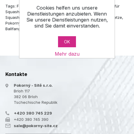
Tags: Fangnetze für Squash, Fangnetz für Squash, Netze für
Cookies helfen uns unsere
Squashcourts, Ballfangnetz für Squash, Ballfangnetze für
Dienstleistungen anzubieten. Wenn
Squash, Sportnetz, Sportnetze, Pokorny-Netze, Pokorny Netze,
Sie unsere Dienstleistungen nutzen,
Pokorny Site, Sportschutznetze, Onlineshop, Ballfangnetz,
sind Sie damit einverstanden.
Ballfangnetze
OK
Mehr dazu
Kontakte
Pokorný - Sítě s.r.o.
Brloh 117
382 06 Brloh
Tschechische Republik
+420 380 745 229
+420 380 745 390
sale@pokorny-site.cz