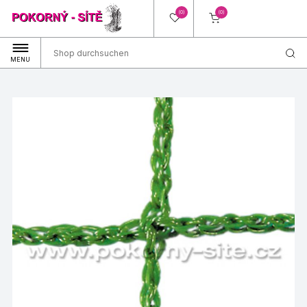
(0)
(0)
MENU