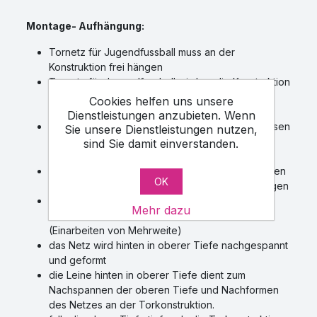
Montage- Aufhängung:
Tornetz für Jugendfussball muss an der
Konstruktion frei hängen
Tornetz für Jugendfussball wird an die Konstruktion
mit dem verstärkten Rand und der Rand-
Cookies helfen uns unsere
Durchzugsleine aufgehängt
Dienstleistungen anzubieten. Wenn
der Umfang des Tornetzes wird in Haken und Ösen
Sie unsere Dienstleistungen nutzen,
der Torkonstruktion einschliesslich der Rand-
sind Sie damit einverstanden.
Durchzugsleine frei eingehängt
nach der Aufhängung des Netzes in Haken – Ösen
OK
der Torkonstruktion wird die Randleine zugezogen
es kommt dadurch zu exakter Befestigung des
Mehr dazu
Netzes an der Torkonstruktion beim losen Netz
(Einarbeiten von Mehrweite)
das Netz wird hinten in oberer Tiefe nachgespannt
und geformt
die Leine hinten in oberer Tiefe dient zum
Nachspannen der oberen Tiefe und Nachformen
des Netzes an der Torkonstruktion.