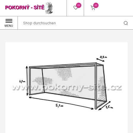
(0)
(0)
MENU