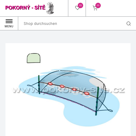
(0)
(0)
MENU