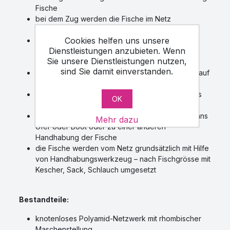
Fische
bei dem Zug werden die Fische im Netz
gesammelt
Cookies helfen uns unsere
das Netz bildet beim Zug eine Wölbung –
Dienstleistungen anzubieten. Wenn
„Sackbildung“, wo die Fische gesammelt
Sie unsere Dienstleistungen nutzen,
(umschlossen) sind
sind Sie damit einverstanden.
nach der Beendigung des Zuges wird das Netz auf
das Boot zusammenholt
das Zugnetz wird grundsätzlich so gewölbt, dass
OK
es zu keinen Fischverletzungen kommt
das Zugnetz dient nicht zum Heben der Fische ans
Mehr dazu
Ufer oder Boot oder zu einer anderen
Handhabung der Fische
die Fische werden vom Netz grundsätzlich mit Hilfe
von Handhabungswerkzeug – nach Fischgrösse mit
Kescher, Sack, Schlauch umgesetzt
Bestandteile:
knotenloses Polyamid-Netzwerk mit rhombischer
Maschenstellung