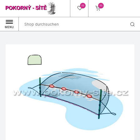
(0)
(0)
MENU