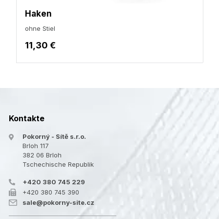
Haken
ohne Stiel
11,30 €
Kontakte
Pokorný - Sítě s.r.o.
Brloh 117
382 06 Brloh
Tschechische Republik
+420 380 745 229
+420 380 745 390
sale@pokorny-site.cz