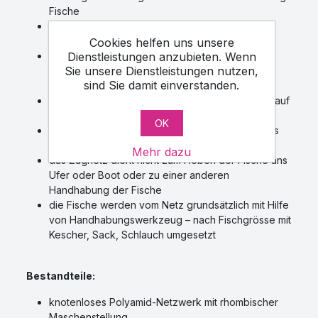
Fische
bei dem Zug werden die Fische im Netz
gesammelt
Cookies helfen uns unsere
Dienstleistungen anzubieten. Wenn
das Netz bildet beim Zug eine Wölbung –
Sie unsere Dienstleistungen nutzen,
„Sackbildung“, wo die Fische gesammelt
sind Sie damit einverstanden.
(umschlossen) sind
nach der Beendigung des Zuges wird das Netz auf
das Boot zusammenholt
OK
das Zugnetz wird grundsätzlich so gewölbt, dass
es zu keinen Fischverletzungen kommt
Mehr dazu
das Zugnetz dient nicht zum Heben der Fische ans
Ufer oder Boot oder zu einer anderen
Handhabung der Fische
die Fische werden vom Netz grundsätzlich mit Hilfe
von Handhabungswerkzeug – nach Fischgrösse mit
Kescher, Sack, Schlauch umgesetzt
Bestandteile:
knotenloses Polyamid-Netzwerk mit rhombischer
Maschenstellung