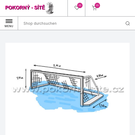
(0)
(0)
MENU