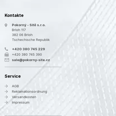
Kontakte
Pokorný - Sítě s.r.o.
Brloh 117
382 06 Brloh
Tschechische Republik
+420 380 745 229
+420 380 745 390
sale@pokorny-site.cz
Service
AGB
Reklamationsordnung
Versandkosten
Impressum