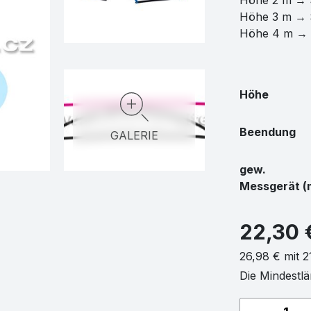
Höhe 2 m → 
Höhe 3 m → S
Höhe 4 m → 
Höhe
Beendung
GALERIE
gew.
Messgerät (
22,30 
26,98 € mit 
Die Mindestlä