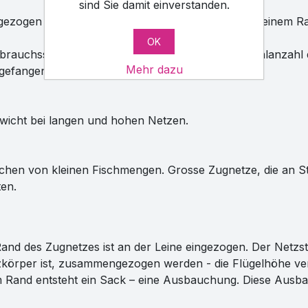
sind Sie damit einverstanden.
ezogen werden. Das Netz kann beim Zug nur zu einem Ran
OK
auchsstelle, einfache Verwendung durch Minimalanzahl de
Mehr dazu
r gefangenen Fische zu beeinflussen
wicht bei langen und hohen Netzen.
chen von kleinen Fischmengen. Grosse Zugnetze, die an S
ten.
 Rand des Zugnetzes ist an der Leine eingezogen. Der Netzst
zkörper ist, zusammengezogen werden - die Flügelhöhe ver
and entsteht ein Sack – eine Ausbauchung. Diese Ausbau