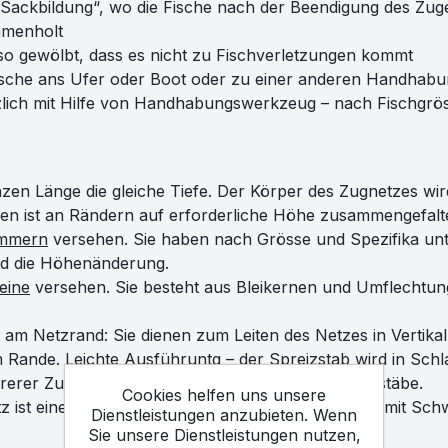
 „Sackbildung“, wo die Fische nach der Beendigung des Z
mmenholt
 so gewölbt, dass es nicht zu Fischverletzungen kommt
ische ans Ufer oder Boot oder zu einer anderen Handhabu
lich mit Hilfe von Handhabungswerkzeug – nach Fischgrös
nzen Länge die gleiche Tiefe. Der Körper des Zugnetzes wi
ifen ist an Rändern auf erforderliche Höhe zusammengefalte
mmern
versehen. Sie haben nach Grösse und Spezifika unter
nd die Höhenänderung.
eine
versehen. Sie besteht aus Bleikernen und Umflechtung
am Netzrand: Sie dienen zum Leiten des Netzes in Vertikal
m Rande. Leichte Ausführuntg – der Spreizstab wird in Schl
erer Zugleinen. Zum Einlegen der leichten Spreizstäbe.
Cookies helfen uns unsere
tz ist eine Leine eingezogen. Sie ist direkt an Seilen mi
Dienstleistungen anzubieten. Wenn
Sie unsere Dienstleistungen nutzen,