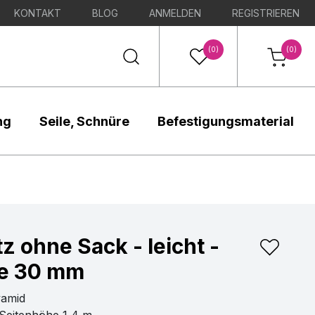
KONTAKT
BLOG
ANMELDEN
REGISTRIEREN
(0)
(0)
ng
Seile, Schnüre
Befestigungsmaterial
z ohne Sack - leicht -
e 30 mm
yamid