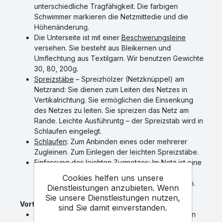
unterschiedliche Tragfähigkeit. Die farbigen
Schwimmer markieren die Netzmittedie und die
Höhenänderung.
Die Unterseite ist mit einer
Beschwerungsleine
versehen. Sie besteht aus Bleikernen und
Umflechtung aus Textilgarn. Wir benutzen Gewichte
30, 80, 200g.
Spreizstäbe
– Spreizhölzer (Netzknüppel) am
Netzrand: Sie dienen zum Leiten des Netzes in
Vertikalrichtung. Sie ermöglichen die Einsenkung
des Netzes zu leiten. Sie spreizen das Netz am
Rande. Leichte Ausführuntg – der Spreizstab wird in
Schlaufen eingelegt.
Schlaufen
: Zum Anbinden eines oder mehrerer
Zugleinen. Zum Einlegen der leichten Spreizstäbe.
Einfassung des leichten Zugnetzes
: Im Netz ist eine
Leine eingezogen. Sie ist direkt an Seilen mit
Cookies helfen uns unsere
Schwimmern und Beschwerungen angeschlagen.
Dienstleistungen anzubieten. Wenn
Sie unsere Dienstleistungen nutzen,
Vorteile:
sind Sie damit einverstanden.
Das Netz kann zum Ufer unsymmetrisch gezogen