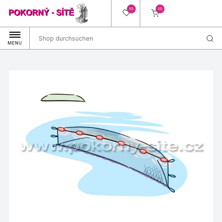
(0)
(0)
MENU